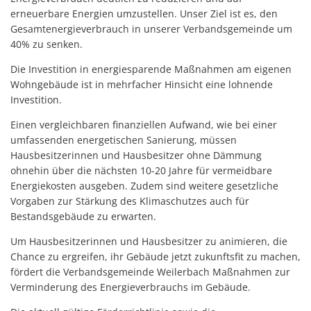
Mobilität
erneuerbare Energien umzustellen. Unser Ziel ist es, den
US-Hospital Weilerbach
Kneippbecken
Gesamtenergieverbrauch in unserer Verbandsgemeinde um
Historie
Interessensbekundung Beck Ma
40% zu senken.
Klimaschutzlinks
Die Investition in energiesparende Maßnahmen am eigenen
Interessenbekundung Bahnhofs
Wohngebäude ist in mehrfacher Hinsicht eine lohnende
Nahwärmenetz Grundschule 
Investition.
Einen vergleichbaren finanziellen Aufwand, wie bei einer
umfassenden energetischen Sanierung, müssen
Hausbesitzerinnen und Hausbesitzer ohne Dämmung
ohnehin über die nächsten 10-20 Jahre für vermeidbare
Energiekosten ausgeben. Zudem sind weitere gesetzliche
Vorgaben zur Stärkung des Klimaschutzes auch für
Bestandsgebäude zu erwarten.
Um Hausbesitzerinnen und Hausbesitzer zu animieren, die
Chance zu ergreifen, ihr Gebäude jetzt zukunftsfit zu machen,
fördert die Verbandsgemeinde Weilerbach Maßnahmen zur
Verminderung des Energieverbrauchs im Gebäude.