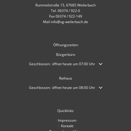
Rummelstraße 15, 67685 Weilerbach
Tel. 06374 / 922-0
Fax 06374 / 922-149
Mail info@vg-weilerbach.de
Öffnungszeiten
Bürgerbüro
Klicken, um weitere Öffnungs- oder Schließzeiten auszublende
Geschlossen:
öffnet heute um 07:00 Uhr
Rathaus
Klicken, um weitere Öffnungs- oder Schließzeiten auszublende
Geschlossen:
öffnet heute um 08:00 Uhr
Quicklinks
Impressum
Kontakt