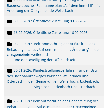
Mobilität
US-Hospital Weilerbach
Baugesetzbuches;Bebauungsplan „Auf dem Immel II“ – 1.
Kneippbecken
Änderung der Ortsgemeinde Weilerbach
Historie
Interessensbekundung Beck Ma
09.03.2026: Öffentliche Zustellung 09.03.2026
Klimaschutzlinks
Interessenbekundung Bahnhofs
Nahwärmenetz Grundschule 
16.02.2026: Öffentliche Zustellung 16,02,2026
05.02.2026: Bekanntmachung der Aufstellung des
Bebauungsplanes „Auf dem Immel II, 1. Änderung“ in der
Ortsgemeinde Weilerbach
und der Beteiligung der Öffentlichkeit
30.01.2026: Planfeststellungsverfahren für den Bau
des Bachbahnradweges zwischen Weilerbach und
Otterbach in den Gemarkungen Weilerbach, Rodenbach,
Siegelbach, Erfenbach und Otterbach
28.01.2026: Bekanntmachung der Genehmigung des
Bebauungsplans „Auf dem Immel II“ der Ortsgemeinde