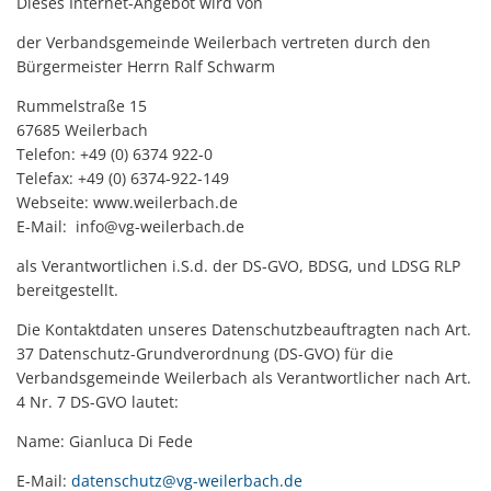
Dieses Internet-Angebot wird von
Mobilität
US-Hospital Weilerbach
Kneippbecken
der Verbandsgemeinde Weilerbach vertreten durch den
Historie
Bürgermeister Herrn Ralf Schwarm
Interessensbekundung Beck Ma
Klimaschutzlinks
Rummelstraße 15
Interessenbekundung Bahnhofs
67685 Weilerbach
Nahwärmenetz Grundschule 
Telefon: +49 (0) 6374 922-0
Telefax: +49 (0) 6374-922-149
Webseite: www.weilerbach.de
E-Mail: info@vg-weilerbach.de
als Verantwortlichen i.S.d. der DS-GVO, BDSG, und LDSG RLP
bereitgestellt.
Die Kontaktdaten unseres Datenschutzbeauftragten nach Art.
37 Datenschutz-Grundverordnung (DS-GVO) für die
Verbandsgemeinde Weilerbach als Verantwortlicher nach Art.
4 Nr. 7 DS-GVO lautet:
Name: Gianluca Di Fede
E-Mail:
datenschutz@vg-weilerbach.de