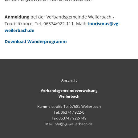
Mobilität
US-Hospital Weilerbach
Kneippbecken
Historie
Anmeldung
bei der Verbandsgemeinde Weilerbach -
Interessensbekundung Beck Ma
Touristikbüro, Tel. 06374/922-111, Mail:
tourismus@vg-
Klimaschutzlinks
weilerbach.de
Interessenbekundung Bahnhofs
Nahwärmenetz Grundschule 
Download Wanderprogramm
Anschrift
Verbandsgemeindeverwaltung
Weilerbach
Rummelstraße 15, 67685 Weilerbach
Tel. 06374 / 922-0
Fax 06374 / 922-149
Mail info@vg-weilerbach.de