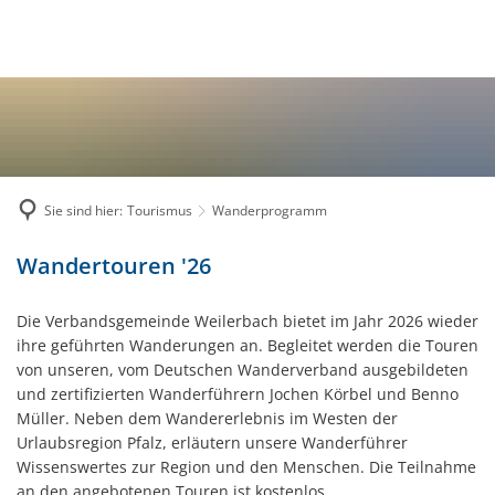
WOHNEN & LEBEN
Geschäftsverteilungsplan
Amtsblatt
Mitarbeiterverzeichnis
Kindertagesstätten
TOURISMUS
Rats- und Bürgerinformations
Stellenausschreibungen
Jugendbüro
Wasser, Abwasser & Freibad
Verwaltungsleistungen
Gastronomie
BAUEN & UMWELT
Schulen
Online Bürgerdienste
Bekanntmachungen
Hotels & Ferienwohnungen
Ortsgemeinden
Sie sind hier:
Tourismus
Wanderprogramm
Elektronische Kommunikation
Ausschreibungen
ENERGIEBÜRO
Satzungen & Gebühren
Museen
Büchereien
Feuerwehr
Bachbahn-Radweg
Wanderprogramm
Wandertouren '26
E-Rechnung
Radwandern
Beratungsstellen
Leitbild
Schadenmelder
Bebauungspläne
Sehenswertes
Die Verbandsgemeinde Weilerbach bietet im Jahr 2026 wieder
Heiraten im Eulenkopfturm
Erst-Energieberatung
ihre geführten Wanderungen an. Begleitet werden die Touren
Gewerbe & Immobilien
Wandern
von unseren, vom Deutschen Wanderverband ausgebildeten
Vereine
Fördermöglichkeiten in der 
Hochwasserschutzkonzept
und zertifizierten Wanderführern Jochen Körbel und Benno
Wanderprogramm
Kirchengemeinden u. Glaubens
Müller. Neben dem Wandererlebnis im Westen der
Weitere Zuschüsse
Müllabfuhrplan & Grünabfallsa
Urlaubsregion Pfalz, erläutern unsere Wanderführer
Waldfreibad Rodenbach
Kommunale Wärmeplanung
Wissenswertes zur Region und den Menschen. Die Teilnahme
Offenlagen nach §4a Abs. 4 BA
Minigolfanlage Rodenbach
an den angebotenen Touren ist kostenlos.