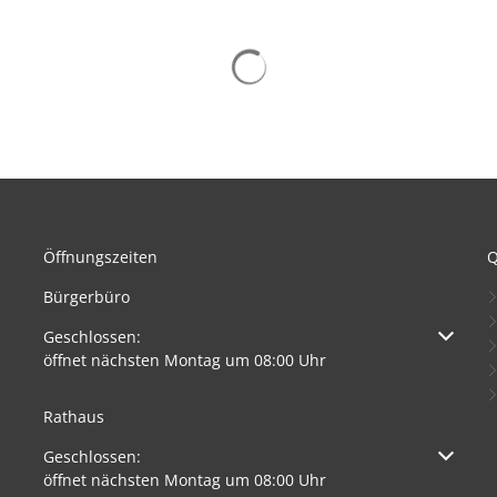
Kneippbecken
In
Suchergebnisse werden gelad
Öffnungszeiten
Q
Bürgerbüro
Klicken, um weitere Öffnungs- oder Schließzeiten auszuble
Geschlossen:
öffnet nächsten Montag um 08:00 Uhr
Rathaus
Klicken, um weitere Öffnungs- oder Schließzeiten auszuble
Geschlossen:
öffnet nächsten Montag um 08:00 Uhr