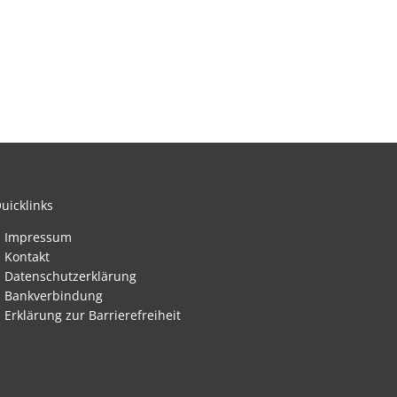
teressenbekundung Bahnhofstraße Reichenbach-Steegen
en
uicklinks
Impressum
Kontakt
nden
Datenschutzerklärung
Bankverbindung
Erklärung zur Barrierefreiheit
nden