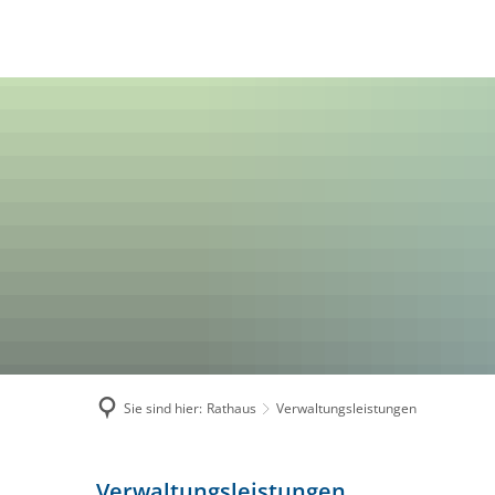
RATHAUS
BÜRG
Politik
Ve
Sitzungen der Ve
Am
Geschäftsverteilu
Ra
Mitarbeiterverzeic
Wa
Stellenausschrei
On
Verwaltungsleistu
El
Bekanntmachung
Fe
Satzungen & Geb
Sc
Sie sind hier:
Rathaus
Verwaltungsleistungen
E-Rechnung
Verwaltungsleistungen
Verwaltungsleistungen