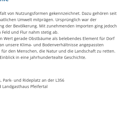
Kneippbecken
In
elfalt von Nutzungsformen gekennzeichnet. Dazu gehören seit
atlichen Umwelt mitprägen. Ursprünglich war der
rung der Bevölkerung. Mit zunehmenden Importen ging jedoch
Feld und Flur nahm stetig ab.
chen Wert gerade Obstbäume als belebendes Element für Dorf
ie an unsere Klima- und Bodenverhältnisse angepassten
e für den Menschen, die Natur und die Landschaft zu retten.
nblick in eine jahrhundertealte Geschichte.
, Park- und Rideplatz an der L356
d Landgasthaus Pfeifertal