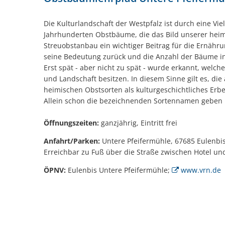
Die Kulturlandschaft der Westpfalz ist durch eine Vi
Jahrhunderten Obstbäume, die das Bild unserer heim
Streuobstanbau ein wichtiger Beitrag für die Ernäh
seine Bedeutung zurück und die Anzahl der Bäume in 
Erst spät - aber nicht zu spät - wurde erkannt, wel
und Landschaft besitzen. In diesem Sinne gilt es, d
heimischen Obstsorten als kulturgeschichtliches Erb
Allein schon die bezeichnenden Sortennamen geben Ei
Öffnungszeiten:
ganzjährig, Eintritt frei
Anfahrt/Parken:
Untere Pfeifermühle, 67685 Eulenbis
Erreichbar zu Fuß über die Straße zwischen Hotel un
ÖPNV:
Eulenbis Untere Pfeifermühle;
www.vrn.de