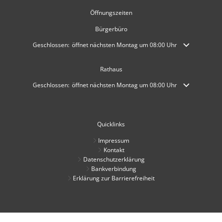
Mobilität
US-Hospital Weilerbach
Öffnungszeiten
Kneippbecken
Historie
Bürgerbüro
Interessensbekundung Beck Ma
Klimaschutzlinks
Klicken, um weitere Öffnungs- oder Schließzeiten auszublenden
Geschlossen:
öffnet nächsten Montag um 08:00 Uhr
Interessenbekundung Bahnhofs
Nahwärmenetz Grundschule 
Rathaus
Klicken, um weitere Öffnungs- oder Schließzeiten auszublenden
Geschlossen:
öffnet nächsten Montag um 08:00 Uhr
Quicklinks
Impressum
Kontakt
Datenschutzerklärung
Bankverbindung
Erklärung zur Barrierefreiheit