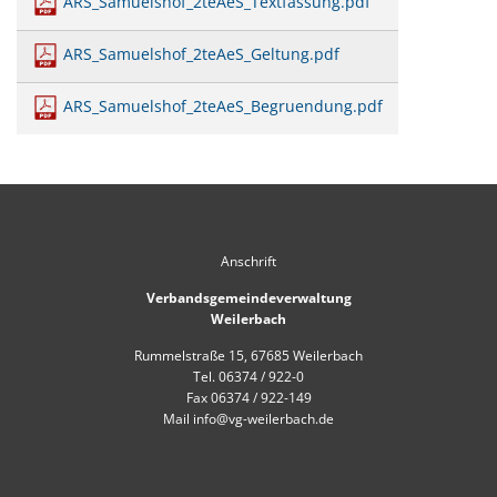
ARS_Samuelshof_2teAeS_Textfassung.pdf
Mobilität
US-Hospital Weilerbach
Kneippbecken
ARS_Samuelshof_2teAeS_Geltung.pdf
Historie
Interessensbekundung Beck Ma
Klimaschutzlinks
ARS_Samuelshof_2teAeS_Begruendung.pdf
Interessenbekundung Bahnhofs
Nahwärmenetz Grundschule 
Anschrift
Verbandsgemeindeverwaltung
Weilerbach
Rummelstraße 15, 67685 Weilerbach
Tel. 06374 / 922-0
Fax 06374 / 922-149
Mail info@vg-weilerbach.de