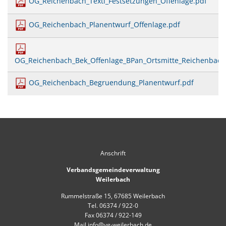
OG_Reichenbach_Textl_Festsetzungen_Offenlage.pdf
Mobilität
US-Hospital Weilerbach
Kneippbecken
OG_Reichenbach_Planentwurf_Offenlage.pdf
Historie
Interessensbekundung Beck Ma
Klimaschutzlinks
Interessenbekundung Bahnhofs
OG_Reichenbach_Bek_Offenlage_BPan_Ortsmitte_Reichenbach
Nahwärmenetz Grundschule 
OG_Reichenbach_Begruendung_Planentwurf.pdf
Anschrift
Verbandsgemeindeverwaltung
Weilerbach
Rummelstraße 15, 67685 Weilerbach
Tel. 06374 / 922-0
Fax 06374 / 922-149
Mail info@vg-weilerbach.de