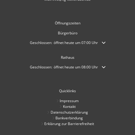
Öffnungszeiten
Bürgerbüro
Klicken, um weitere Öffnungs- oder Schließzeiten auszublende
Geschlossen:
öffnet heute um 07:00 Uhr
Rathaus
Klicken, um weitere Öffnungs- oder Schließzeiten auszublende
Geschlossen:
öffnet heute um 08:00 Uhr
Quicklinks
Impressum
Kontakt
Datenschutzerklärung
Bankverbindung
Erklärung zur Barrierefreiheit