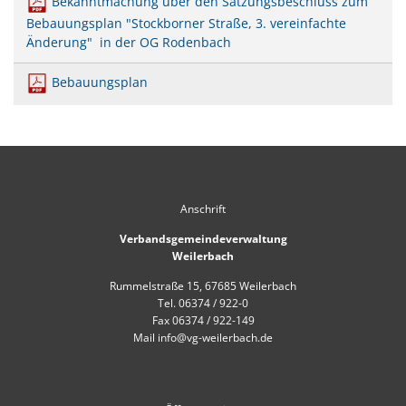
Bekanntmachung über den Satzungsbeschluss zum
Mobilität
US-Hospital Weilerbach
Bebauungsplan "Stockborner Straße, 3. vereinfachte
Kneippbecken
Änderung" in der OG Rodenbach
Historie
Interessensbekundung Beck Ma
Klimaschutzlinks
Bebauungsplan
Interessenbekundung Bahnhofs
Nahwärmenetz Grundschule 
Anschrift
Verbandsgemeindeverwaltung
Weilerbach
Rummelstraße 15, 67685 Weilerbach
Tel. 06374 / 922-0
Fax 06374 / 922-149
Mail info@vg-weilerbach.de