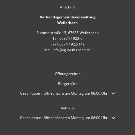
Anschrift
Verbandsgemeindeverwaltung
Weilerbach
Rummelstraße 15, 67685 Weilerbach
Tel. 06374 / 922-0
Fax 06374 / 922-149
Mail info@vg-weilerbach.de
Öffnungszeiten
Bürgerbüro
Klicken, um weitere Öffnungs- oder Schließzeiten auszublenden
Geschlossen:
öffnet nächsten Montag um 08:00 Uhr
Rathaus
Klicken, um weitere Öffnungs- oder Schließzeiten auszublenden
Geschlossen:
öffnet nächsten Montag um 08:00 Uhr