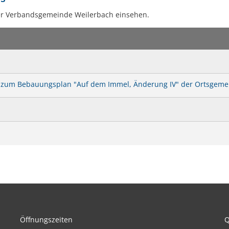
Kneippbecken
In
er Verbandsgemeinde Weilerbach einsehen.
zum Bebauungsplan "Auf dem Immel, Änderung IV" der Ortsgeme
Öffnungszeiten
Q