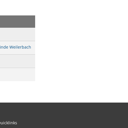
teressenbekundung Bahnhofstraße Reichenbach-Steegen
inde Weilerbach
uicklinks