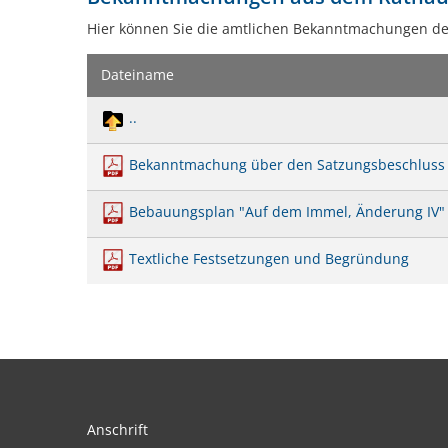
20180913
Hier können Sie die amtlichen Bekanntmachungen d
Dateiname
..
Bekanntmachung über den Satzungsbeschluss 
Bebauungsplan "Auf dem Immel, Änderung IV"
Textliche Festsetzungen und Begründung
Anschrift