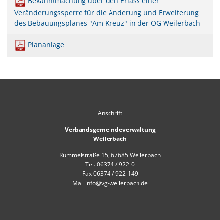
Bekanntmachung über den Erlass einer
Mobilität
US-Hospital Weilerbach
Veränderungssperre für die Änderung und Erweiterung
Kneippbecken
des Bebauungsplanes "Am Kreuz" in der OG Weilerbach
Historie
Interessensbekundung Beck Ma
Klimaschutzlinks
Plananlage
Interessenbekundung Bahnhofs
Nahwärmenetz Grundschule 
Anschrift
Verbandsgemeindeverwaltung
Weilerbach
Rummelstraße 15, 67685 Weilerbach
Tel. 06374 / 922-0
Fax 06374 / 922-149
Mail info@vg-weilerbach.de