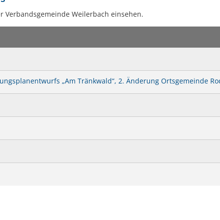
Kneippbecken
In
er Verbandsgemeinde Weilerbach einsehen.
ungsplanentwurfs „Am Tränkwald“, 2. Änderung Ortsgemeinde R