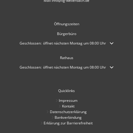
Mail info@vg-weilerbach.de
Öffnungszeiten
Bürgerbüro
Klicken, um weitere Öffnungs- oder Schließzeiten auszublenden
Geschlossen:
öffnet nächsten Montag um 08:00 Uhr
Rathaus
Klicken, um weitere Öffnungs- oder Schließzeiten auszublenden
Geschlossen:
öffnet nächsten Montag um 08:00 Uhr
Quicklinks
Impressum
Kontakt
Datenschutzerklärung
Bankverbindung
Erklärung zur Barrierefreiheit