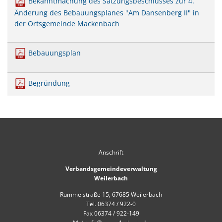
Bekanntmachung des Satzungsbeschlusses zur 4.
Mobilität
US-Hospital Weilerbach
Änderung des Bebauungsplanes "Am Dansenberg II" in
Kneippbecken
der Ortsgemeinde Mackenbach
Historie
Interessensbekundung Beck Ma
Klimaschutzlinks
Interessenbekundung Bahnhofs
Bebauungsplan
Nahwärmenetz Grundschule 
Begründung
Anschrift
Verbandsgemeindeverwaltung
Weilerbach
Rummelstraße 15, 67685 Weilerbach
Tel. 06374 / 922-0
Fax 06374 / 922-149