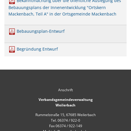
Bekanntmachung über die öffentliche Auslegung des
Mobilität
US-Hospital Weilerbach
Bebauungsplans der Innenentwicklung "Ortskern
Kneippbecken
Mackenbach, Teil A" in der Ortsgemeinde Mackenbach
Historie
Interessensbekundung Beck Ma
Klimaschutzlinks
Interessenbekundung Bahnhofs
Bebauungsplan-Entwurf
Nahwärmenetz Grundschule 
Begründung Entwurf
Anschrift
Verbandsgemeindeverwaltung
Weilerbach
Rummelstraße 15, 67685 Weilerbach
Tel. 06374 / 922-0
Fax 06374 / 922-149