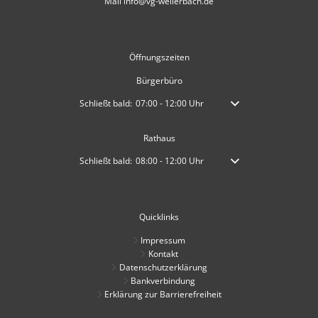
Mail info@vg-weilerbach.de
Öffnungszeiten
Bürgerbüro
Klicken, um weitere Öffnungs- oder Schließzeiten auszublen
Schließt bald:
07:00
-
12:00
Uhr
Von 07:00 bis 12:00 Uhr
Rathaus
Klicken, um weitere Öffnungs- oder Schließzeiten auszublen
Schließt bald:
08:00
-
12:00
Uhr
Von 08:00 bis 12:00 Uhr
Quicklinks
Impressum
Kontakt
Datenschutzerklärung
Bankverbindung
Erklärung zur Barrierefreiheit