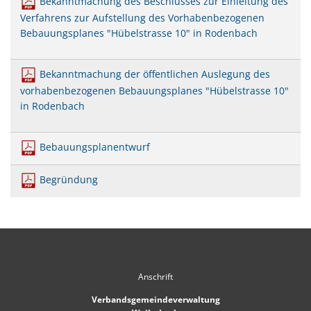
Bekanntmachung des Beschlusses zur Einleitung des
Mobilität
US-Hospital Weilerbach
Verfahrens zur Aufstellung des Vorhabenbezogenen
Kneippbecken
Bebauungsplanes "Hübelstrasse 10" in Rodenbach
Historie
Interessensbekundung Beck Ma
Klimaschutzlinks
Interessenbekundung Bahnhofs
Bekanntmachung der öffentlichen Auslegung des
Nahwärmenetz Grundschule 
vorhabenbezogenen Bebauungsplanes "Hübelstrasse 10"
in Rodenbach
Bebauungsplanentwurf
Begründung
Anschrift
Verbandsgemeindeverwaltung