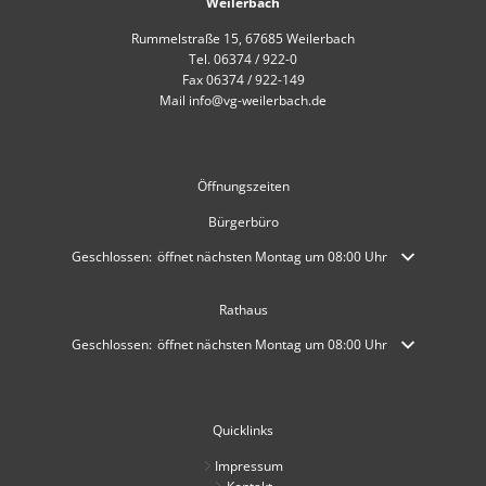
Weilerbach
Rummelstraße 15, 67685 Weilerbach
Tel. 06374 / 922-0
Fax 06374 / 922-149
Mail info@vg-weilerbach.de
Öffnungszeiten
Bürgerbüro
Klicken, um weitere Öffnungs- oder Schließzeiten auszublenden
Geschlossen:
öffnet nächsten Montag um 08:00 Uhr
Rathaus
Klicken, um weitere Öffnungs- oder Schließzeiten auszublenden
Geschlossen:
öffnet nächsten Montag um 08:00 Uhr
Quicklinks
Impressum