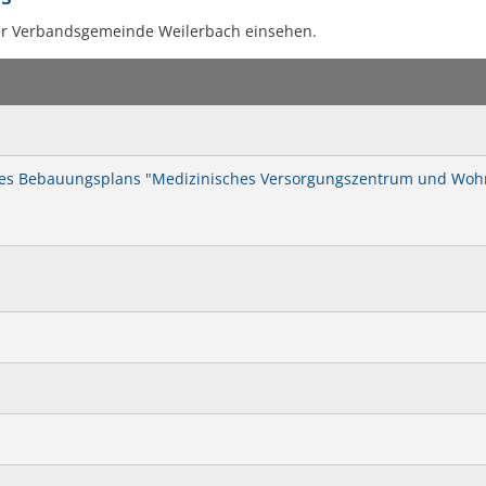
Kneippbecken
In
er Verbandsgemeinde Weilerbach einsehen.
des Bebauungsplans "Medizinisches Versorgungszentrum und Wo