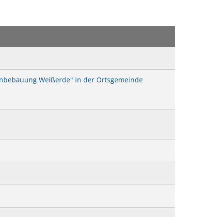
teressenbekundung Bahnhofstraße Reichenbach-Steegen
hnbebauung Weißerde" in der Ortsgemeinde