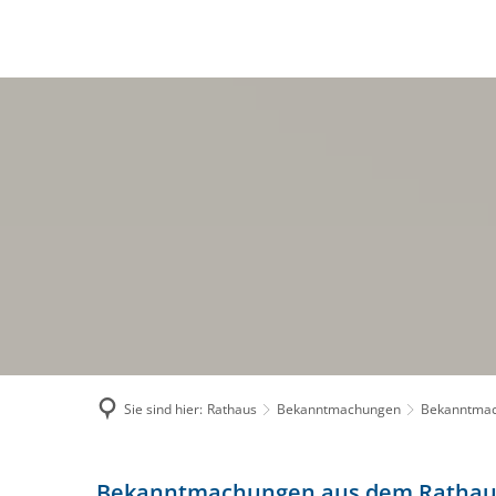
RATHAUS
BÜRG
Politik
Ve
Sitzungen der Ve
Am
Geschäftsverteilu
Ra
Mitarbeiterverzeic
Wa
Stellenausschrei
On
Verwaltungsleistu
El
Bekanntmachung
Fe
Satzungen & Geb
Sc
Sie sind hier:
Rathaus
Bekanntmachungen
Bekanntmac
E-Rechnung
Bekanntmachung_20220718-
Bekanntmachungen aus dem Rathau