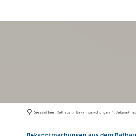
RATHAUS
BÜRG
Politik
Ve
Sitzungen der Ve
Am
Geschäftsverteilu
Ra
Mitarbeiterverzeic
Wa
Stellenausschrei
On
Verwaltungsleistu
El
Bekanntmachung
Fe
Satzungen & Geb
Sc
Sie sind hier:
Rathaus
Bekanntmachungen
Bekanntma
E-Rechnung
Bekanntmachung_20230817
Bekanntmachungen aus dem Rathau