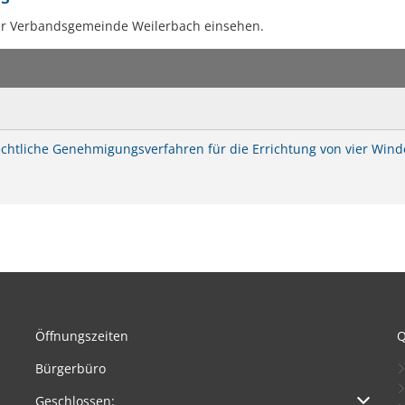
Kneippbecken
In
er Verbandsgemeinde Weilerbach einsehen.
htliche Genehmigungsverfahren für die Errichtung von vier Win
Öffnungszeiten
Q
Bürgerbüro
Klicken, um weitere Öffnungs- oder Schließzeiten auszuble
Geschlossen: