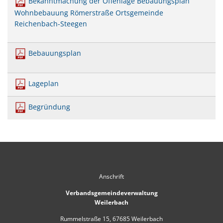
Bekanntmachung der Offenlage Bebauungsplan
Mobilität
US-Hospital Weilerbach
Wohnbebauung Römerstraße Ortsgemeinde
Kneippbecken
Reichenbach-Steegen
Historie
Interessensbekundung Beck Ma
Klimaschutzlinks
Interessenbekundung Bahnhofs
Bebauungsplan
Nahwärmenetz Grundschule 
Lageplan
Begründung
Anschrift
Verbandsgemeindeverwaltung
Weilerbach
Rummelstraße 15, 67685 Weilerbach