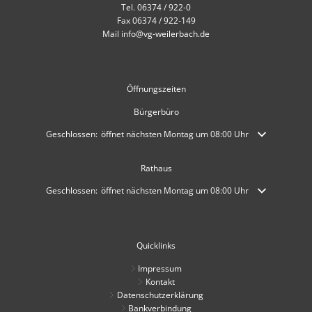
Tel. 06374 / 922-0
Fax 06374 / 922-149
Mail info@vg-weilerbach.de
Öffnungszeiten
Bürgerbüro
Klicken, um weitere Öffnungs- oder Schließzeiten auszublenden
Geschlossen:
öffnet nächsten Montag um 08:00 Uhr
Rathaus
Klicken, um weitere Öffnungs- oder Schließzeiten auszublenden
Geschlossen:
öffnet nächsten Montag um 08:00 Uhr
Quicklinks
Impressum
Kontakt
Datenschutzerklärung
Bankverbindung