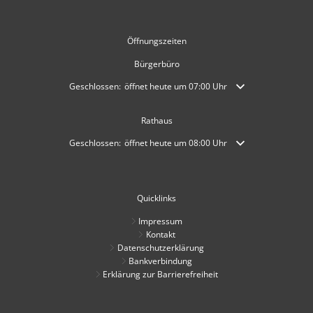
Öffnungszeiten
Bürgerbüro
Klicken, um weitere Öffnungs- oder Schließzeiten auszublende
Geschlossen:
öffnet heute um 07:00 Uhr
Rathaus
Klicken, um weitere Öffnungs- oder Schließzeiten auszublende
Geschlossen:
öffnet heute um 08:00 Uhr
Quicklinks
Impressum
Kontakt
Datenschutzerklärung
Bankverbindung
Erklärung zur Barrierefreiheit