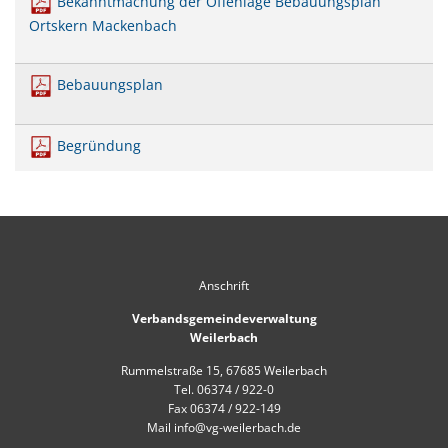
Bekanntmachung der Offenlage Bebauungsplan
Mobilität
US-Hospital Weilerbach
Ortskern Mackenbach
Kneippbecken
Historie
Interessensbekundung Beck Ma
Bebauungsplan
Klimaschutzlinks
Interessenbekundung Bahnhofs
Nahwärmenetz Grundschule 
Begründung
Anschrift
Verbandsgemeindeverwaltung
Weilerbach
Rummelstraße 15, 67685 Weilerbach
Tel. 06374 / 922-0
Fax 06374 / 922-149
Mail info@vg-weilerbach.de