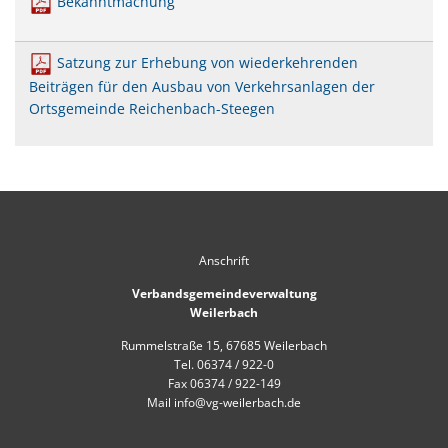
Bekanntmachung
Mobilität
US-Hospital Weilerbach
Kneippbecken
Historie
Interessensbekundung Beck Ma
Satzung zur Erhebung von wiederkehrenden
Beiträgen für den Ausbau von Verkehrsanlagen der
Klimaschutzlinks
Interessenbekundung Bahnhofs
Ortsgemeinde Reichenbach-Steegen
Nahwärmenetz Grundschule 
Anschrift
Verbandsgemeindeverwaltung
Weilerbach
Rummelstraße 15, 67685 Weilerbach
Tel. 06374 / 922-0
Fax 06374 / 922-149
Mail info@vg-weilerbach.de