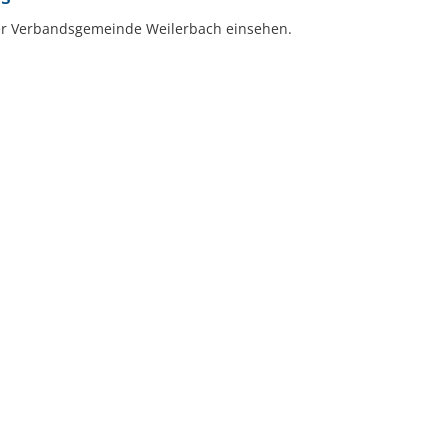
Kneippbecken
In
er Verbandsgemeinde Weilerbach einsehen.