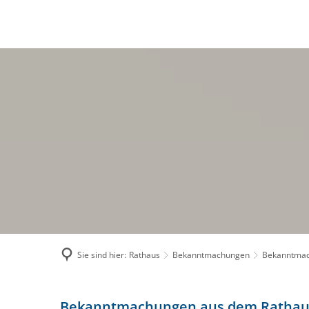
RATHAUS
BÜRG
Politik
Ve
Sitzungen der Ve
Am
Geschäftsverteilu
Ra
Mitarbeiterverzeic
Wa
Stellenausschrei
On
Verwaltungsleistu
El
Bekanntmachung
Fe
Satzungen & Geb
Sc
Sie sind hier:
Rathaus
Bekanntmachungen
Bekanntma
E-Rechnung
Bekanntmachung_20250130
Bekanntmachungen aus dem Rathau