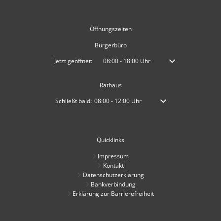
Öffnungszeiten
Bürgerbüro
Klicken, um weitere Öffnungs- oder Schließzeiten auszublenden
Jetzt geöffnet:
08:00
-
18:00
Uhr
Von 08:00 bis 18:00 
Rathaus
Klicken, um weitere Öffnungs- oder Schließzeiten auszublen
Schließt bald:
08:00
-
12:00
Uhr
Von 08:00 bis 12:00 Uhr
Quicklinks
Impressum
Kontakt
Datenschutzerklärung
Bankverbindung
Erklärung zur Barrierefreiheit