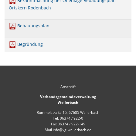
Bekanntmachung der Offenlage Bebauungsplan
Mobilität
US-Hospital Weilerbach
Ortskern Rodenbach
Kneippbecken
Historie
Interessensbekundung Beck Ma
Bebauungsplan
Klimaschutzlinks
Interessenbekundung Bahnhofs
Nahwärmenetz Grundschule 
Begründung
Anschrift
Verbandsgemeindeverwaltung
Weilerbach
Rummelstraße 15, 67685 Weilerbach
Tel. 06374 / 922-0
Fax 06374 / 922-149
Mail info@vg-weilerbach.de