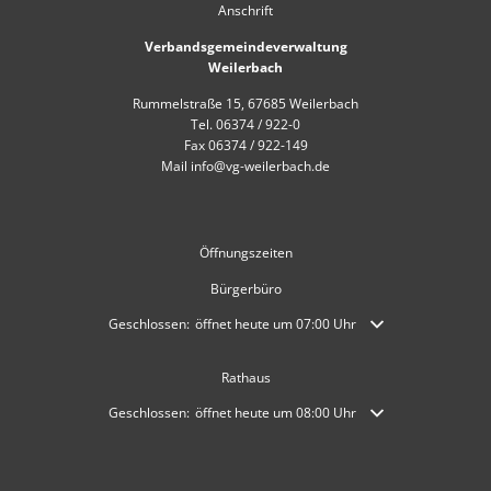
Anschrift
Verbandsgemeindeverwaltung
Weilerbach
Rummelstraße 15, 67685 Weilerbach
Tel. 06374 / 922-0
Fax 06374 / 922-149
Mail info@vg-weilerbach.de
Öffnungszeiten
Bürgerbüro
Klicken, um weitere Öffnungs- oder Schließzeiten auszublende
Geschlossen:
öffnet heute um 07:00 Uhr
Rathaus
Klicken, um weitere Öffnungs- oder Schließzeiten auszublende
Geschlossen:
öffnet heute um 08:00 Uhr