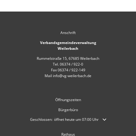
Anschrift
Verbandsgemeindeverwaltung
Weilerbach
Rummelstraße 15, 67685 Weilerbach
Tel. 06374 / 922-0
Fax 06374 / 922-149
Mail info@vg-weilerbach.de
Öffnungszeiten
Bürgerbüro
Klicken, um weitere Öffnungs- oder Schließzeiten auszublende
Geschlossen:
öffnet heute um 07:00 Uhr
Rathaus