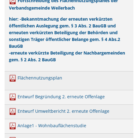
Fortschreibung des Flächennutzungsplanes der
Mobilität
US-Hospital Weilerbach
Verbandsgemeinde Weilerbach
Kneippbecken
Historie
Interessensbekundung Beck Ma
hier: -Bekanntmachung der erneuten verkürzten
öffentlichen Auslegung gem. § 3 Abs. 2 BauGB und
Klimaschutzlinks
Interessenbekundung Bahnhofs
erneuten verkürzten Beteiligung der Behörden und
Nahwärmenetz Grundschule 
sonstigen Träger öffentlicher Belange gem. § 4 Abs.2
BauGB
-erneute verkürzte Beteiligung der Nachbargemeinden
gem. § 2 Abs. 2 BauGB
Flächennutzungsplan
Entwurf Begründung 2. erneute Offenlage
Entwurf Umweltbericht 2. erneute Offenlage
Anlage1 - Wohnbauflächenstudie