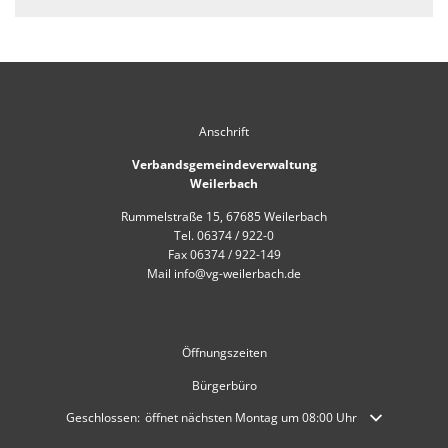
Anschrift
Verbandsgemeindeverwaltung
Weilerbach
Rummelstraße 15, 67685 Weilerbach
Tel. 06374 / 922-0
Fax 06374 / 922-149
Mail info@vg-weilerbach.de
Öffnungszeiten
Bürgerbüro
Klicken, um weitere Öffnungs- oder Schließzeiten auszublenden
Geschlossen:
öffnet nächsten Montag um 08:00 Uhr